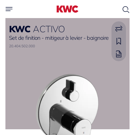
KWC
ACTIVO
Set de finition - mitigeur à levier - baignoire
20.404.502.000