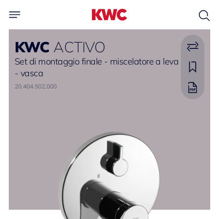
KWC
ACTIVO
Set di montaggio finale - miscelatore a leva
- vasca
20.404.502.000