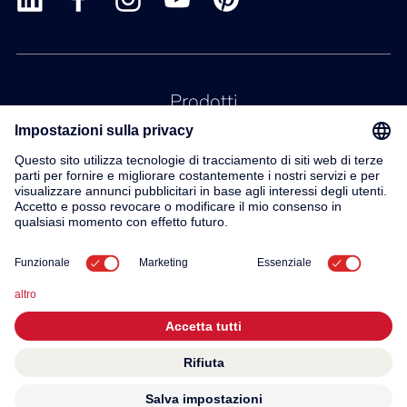
Prodotti
Servizio
Contatto
Su di noi
© 2026 KWC Group AG
Impronta
Protezione dei dati
Termini e condizioni generali