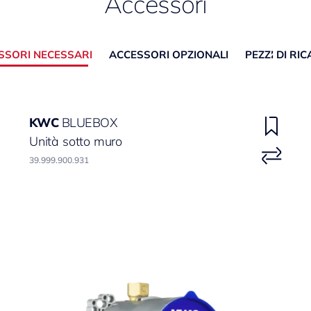
Accessori
SSORI NECESSARI
ACCESSORI OPZIONALI
PEZZI DI RI
KWC
BLUEBOX
Unità sotto muro
39.999.900.931