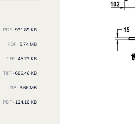
PDF ·
931.89 KB
PDF ·
5.74 MB
TIFF ·
45.73 KB
TIFF ·
686.46 KB
ZIP ·
3.66 MB
PDF ·
124.18 KB