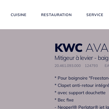
CUISINE
RESTAURATION
SERVICE
KWC
AVA 
Mitigeur à levier - bai
20.461.093.000
124793
EA
* Pour baignoire "Freestan
* Clapet anti-retour intégré
* avec support douchette
* Bec fixe
- Neoperl® Perlator® jet l