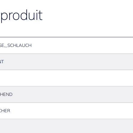
 produit
SE,_SCHLAUCH
NT
EHEND
CHER