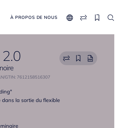
À PROPOS DE NOUS
2.0
gnoire
N/GTIN: 7612158516307
ding"
 dans la sortie du flexible
aminaire