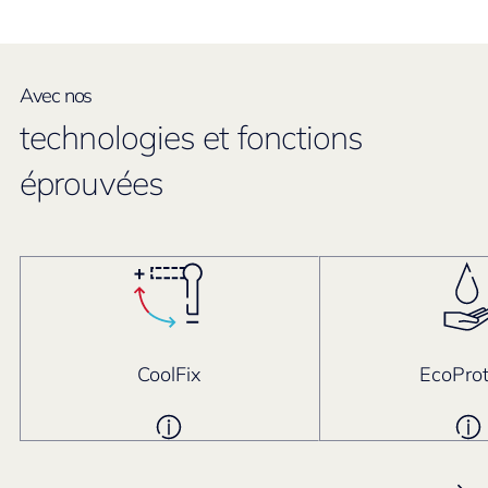
Avec nos
technologies et fonctions
éprouvées
CoolFix
EcoProt