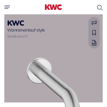
KWC
Wanneneinlauf style
26.008.043.177