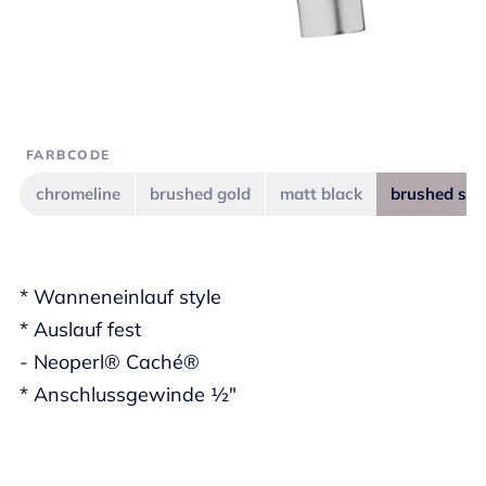
FARBCODE
chromeline
brushed gold
matt black
brushed ste
* Wanneneinlauf style
* Auslauf fest
- Neoperl® Caché®
* Anschlussgewinde ½"