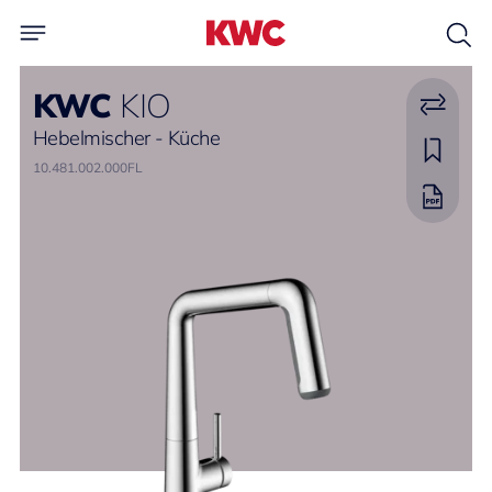
KWC
KIO
Hebelmischer - Küche
10.481.002.000FL