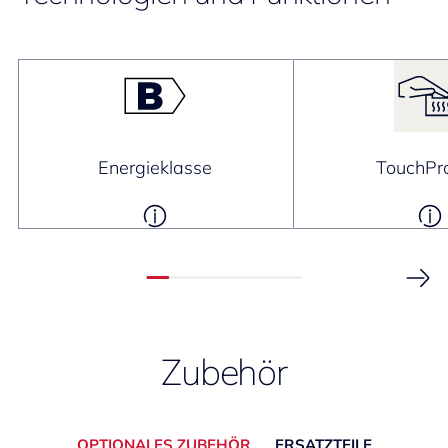
Energieklasse
TouchPro
Zubehör
OPTIONALES ZUBEHÖR
ERSATZTEILE