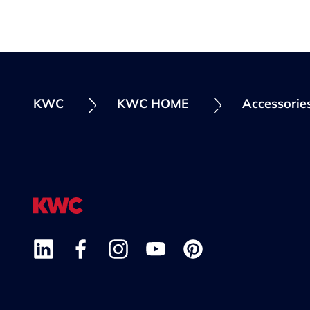
KWC
KWC HOME
Accessorie