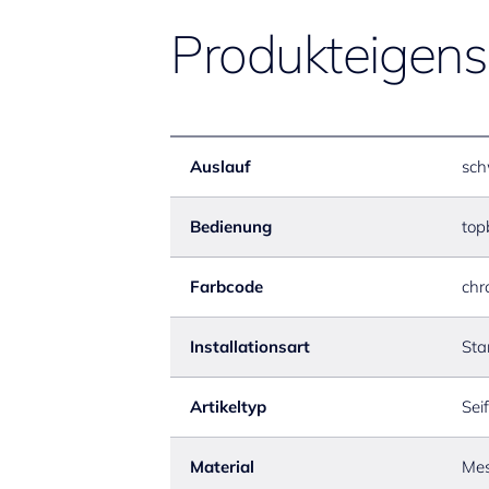
Produkteigens
Auslauf
sch
Bedienung
top
Farbcode
chr
Installationsart
St
Artikeltyp
Sei
Material
Mes