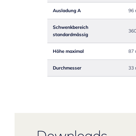
Ausladung A
96
Schwenkbereich
360
standardmässig
Höhe maximal
87
Durchmesser
33
Downloads