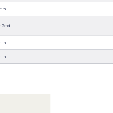
 mm
 Grad
 mm
 mm