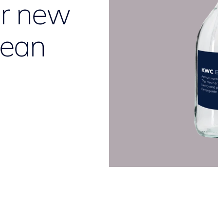
ur new
ean