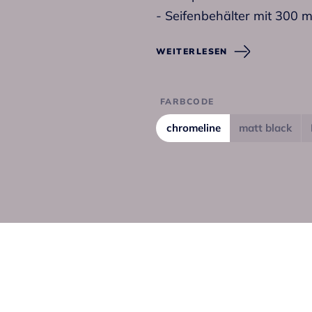
- Seifenbehälter mit 300
WEITERLESEN
FARBCODE
chromeline
matt black