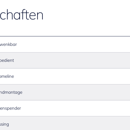
chaften
wenkbar
bedient
omeline
andmontage
fenspender
sing