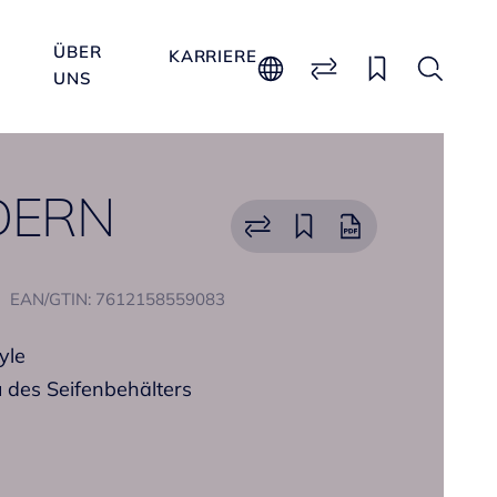
ÜBER
KARRIERE
UNS
DERN
EAN/GTIN: 7612158559083
yle
 des Seifenbehälters