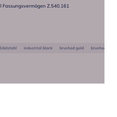
 ml Fassungsvermögen Z.540.161
Edelstahl
industrial black
brushed gold
brushed copp