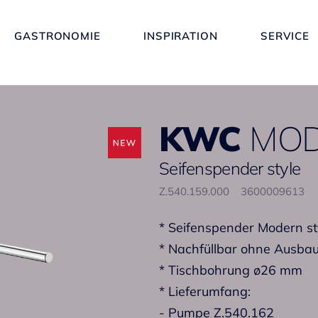
GASTRONOMIE
INSPIRATION
SERVICE
KWC
MO
Seifenspender style
Z.540.159.000
3600009613
* Seifenspender Modern st
* Nachfüllbar ohne Ausbau
* Tischbohrung ø26 mm
* Lieferumfang:
- Pumpe Z.540.162