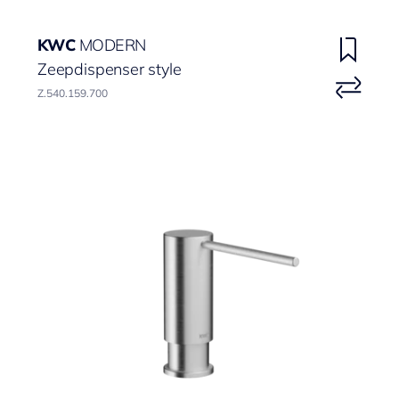
KWC
MODERN
Zeepdispenser style
Z.540.159.700