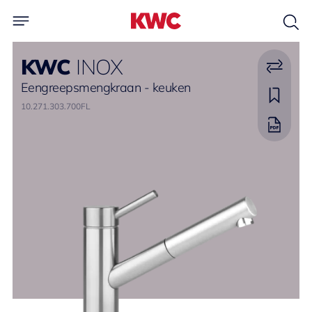
KWC
INOX
Eengreepsmengkraan - keuken
10.271.303.700FL