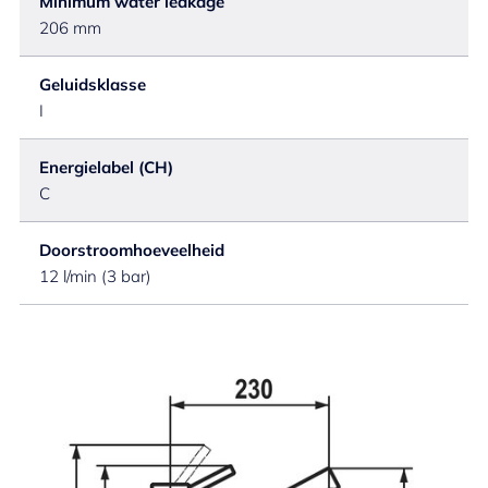
Minimum water leakage
206 mm
Geluidsklasse
I
Energielabel (CH)
C
Doorstroomhoeveelheid
12 l/min (3 bar)