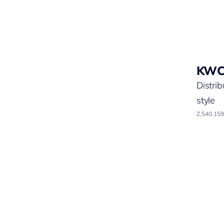
KW
Distri
style
Z.540.159