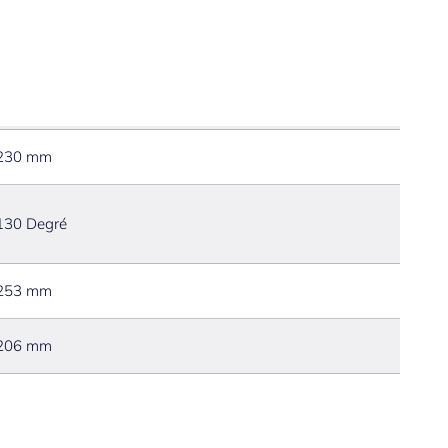
230 mm
130 Degré
253 mm
206 mm