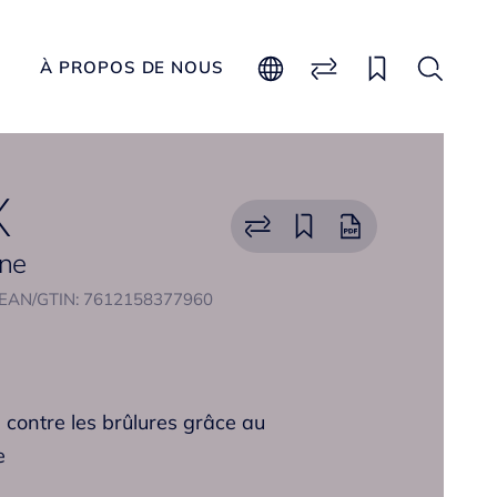
À PROPOS DE NOUS
X
ine
EAN/GTIN: 7612158377960
 contre les brûlures grâce au
e