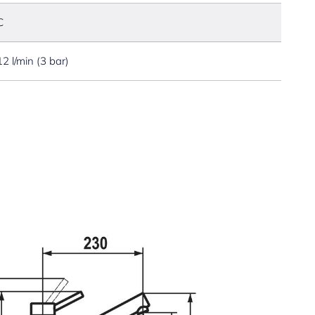
C
12 l/min (3 bar)