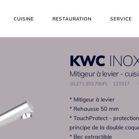
CUISINE
RESTAURATION
SERVICE
KWC
INO
Mitigeur à levier - cuis
10.271.303.700FL
121517
* Mitigeur à levier
* Rehausse 50 mm
* TouchProtect - protection
principe de la double coqu
* Bec extractible