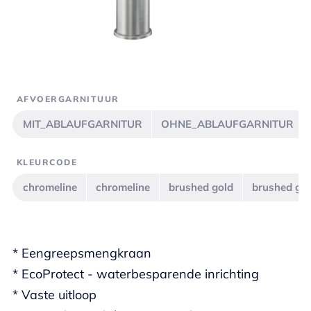
AFVOERGARNITUUR
MIT_ABLAUFGARNITUR
OHNE_ABLAUFGARNITUR
KLEURCODE
chromeline
chromeline
brushed gold
brushed go
* Eengreepsmengkraan
* EcoProtect - waterbesparende inrichting
* Vaste uitloop