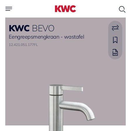
KWC
BEVO
Eengreepsmengkraan - wastafel
12.421.051.177FL