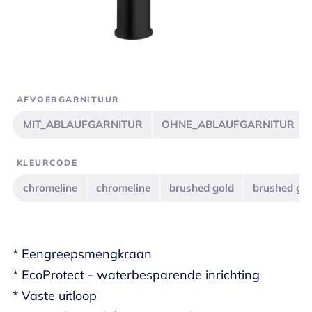
AFVOERGARNITUUR
MIT_ABLAUFGARNITUR
OHNE_ABLAUFGARNITUR
KLEURCODE
chromeline
chromeline
brushed gold
brushed go
* Eengreepsmengkraan
* EcoProtect - waterbesparende inrichting
* Vaste uitloop