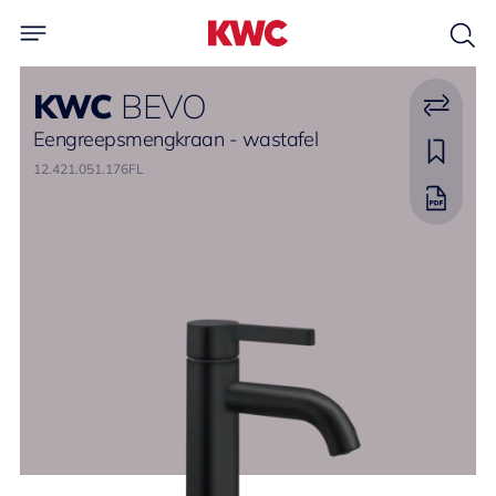
KWC
BEVO
Eengreepsmengkraan - wastafel
12.421.051.176FL