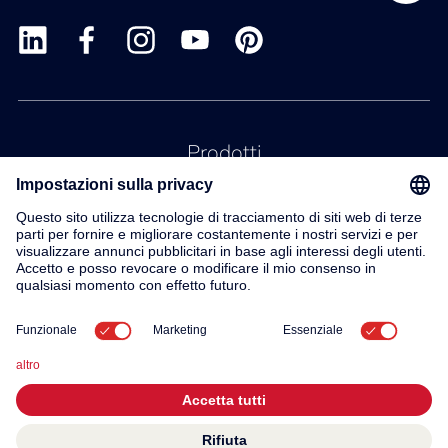
Prodotti
Servizio
Contatto
Su di noi
© 2026 KWC Group AG
Impronta
Protezione dei dati