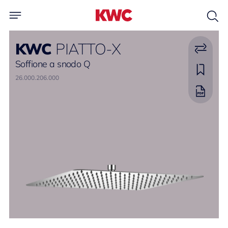
KWC
PIATTO-X
Soffione a snodo Q
26.000.206.000