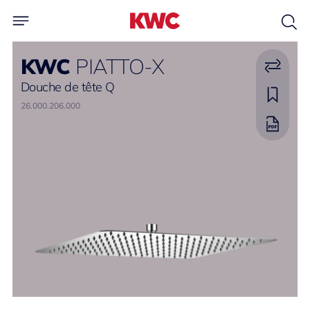
KWC
PIATTO-X
Douche de tête Q
26.000.206.000