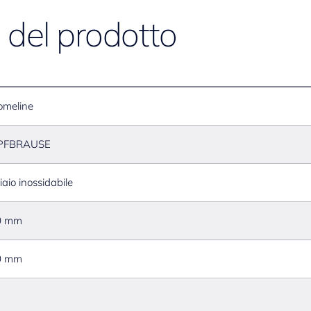
e del prodotto
omeline
PFBRAUSE
iaio inossidabile
0 mm
0 mm