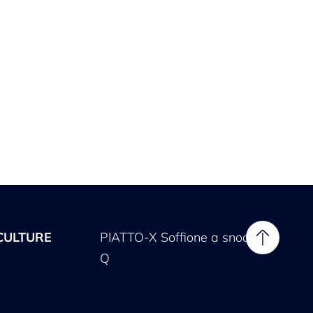
ULTURE
PIATTO-X Soffione a snodo
Q