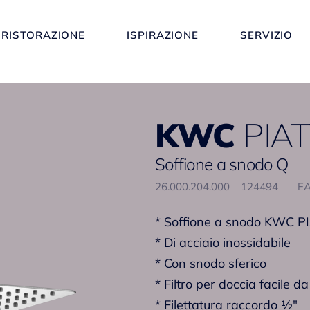
RISTORAZIONE
ISPIRAZIONE
SERVIZIO
KWC
PIA
Soffione a snodo Q
26.000.204.000
124494
EA
* Soffione a snodo KWC P
* Di acciaio inossidabile
* Con snodo sferico
* Filtro per doccia facile da
* Filettatura raccordo ½"