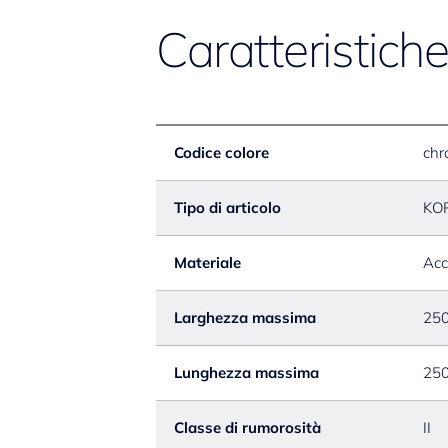
Caratteristich
Codice colore
chr
Tipo di articolo
KO
Materiale
Acc
Larghezza massima
25
Lunghezza massima
25
Classe di rumorosità
II