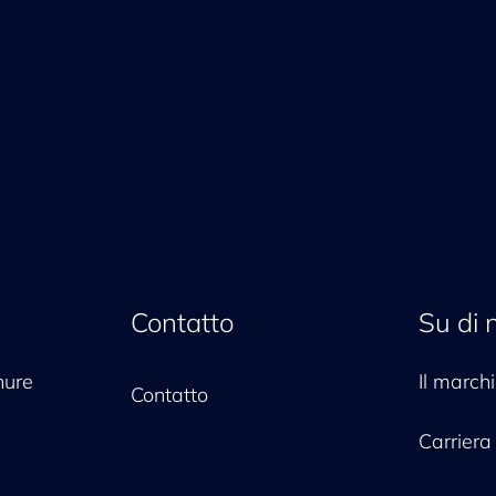
Contatto
Su di 
hure
Il marc
Contatto
Carriera