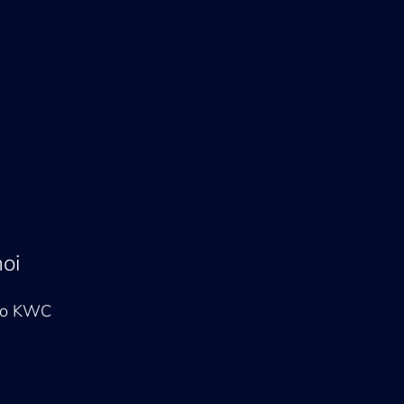
noi
hio KWC