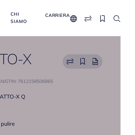
CHI
CARRIERA
SIAMO
TTO-X
N/GTIN: 7612158506865
IATTO-X Q
 pulire