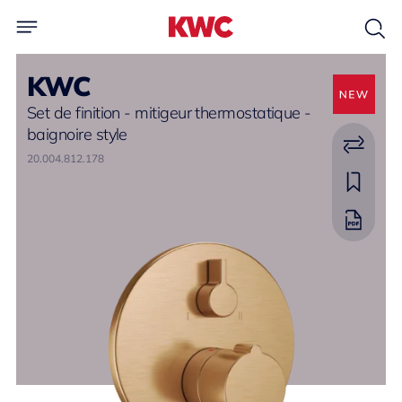
KWC
Set de finition - mitigeur thermostatique -
baignoire style
20.004.812.178