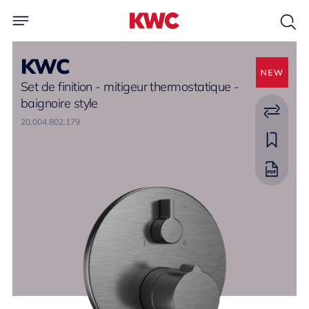
KWC
Set de finition - mitigeur thermostatique -
baignoire style
20.004.802.179