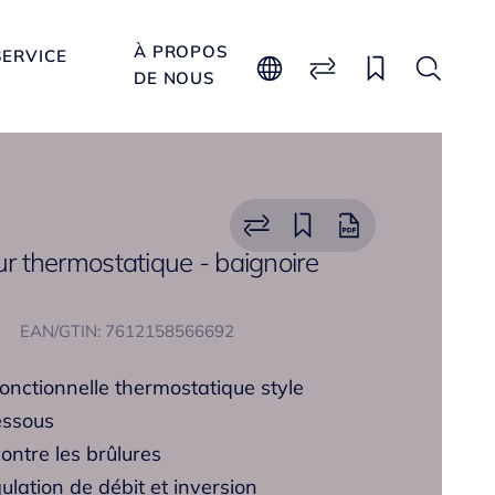
À PROPOS
SERVICE
DE NOUS
eur thermostatique - baignoire
EAN/GTIN: 7612158566692
 fonctionnelle thermostatique style
essous
contre les brûlures
ulation de débit et inversion