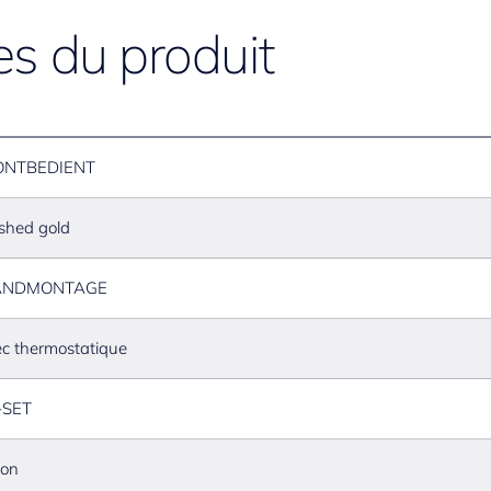
es du produit
ONTBEDIENT
shed gold
NDMONTAGE
c thermostatique
-SET
ton