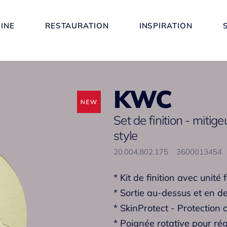
SINE
RESTAURATION
INSPIRATION
KWC
Set de finition - mitig
style
20.004.802.175
3600013454
* Kit de finition avec unité
* Sortie au-dessus et en d
* SkinProtect - Protection 
* Poignée rotative pour rég