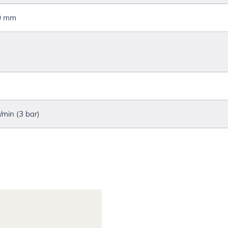
0 mm
l/min (3 bar)