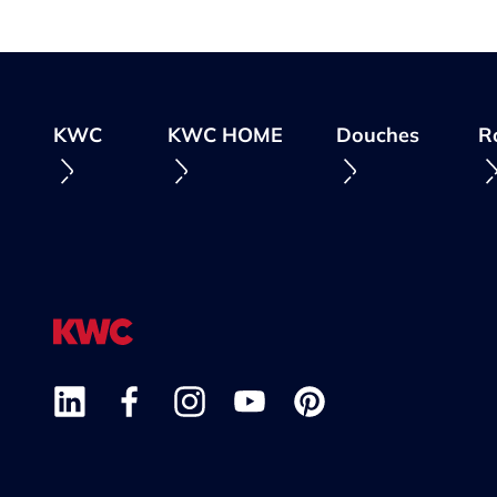
KWC
KWC HOME
Douches
R