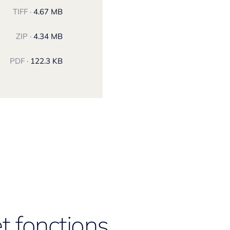
TIFF ·
4.67 MB
ZIP ·
4.34 MB
PDF ·
122.3 KB
t fonctions