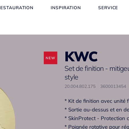
RESTAURATION
INSPIRATION
SERVICE
KWC
Set de finition - mitig
style
20.004.802.175
3600013454
* Kit de finition avec unité
* Sortie au-dessus et en d
* SkinProtect - Protection 
* Poignée rotative pour rég