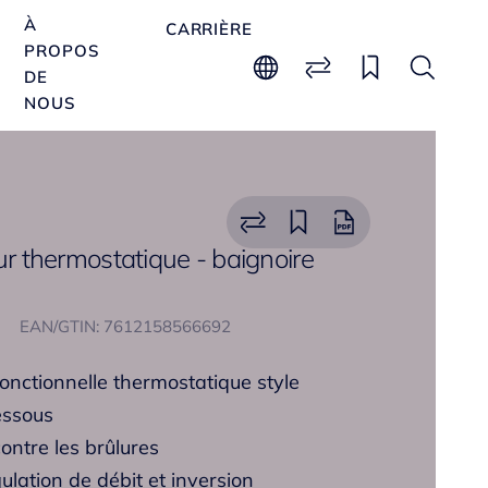
À
CARRIÈRE
PROPOS
DE
NOUS
eur thermostatique - baignoire
EAN/GTIN: 7612158566692
 fonctionnelle thermostatique style
essous
contre les brûlures
ulation de débit et inversion