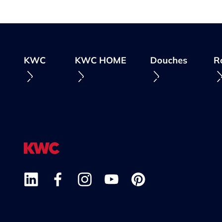
KWC
KWC HOME
Douches
R