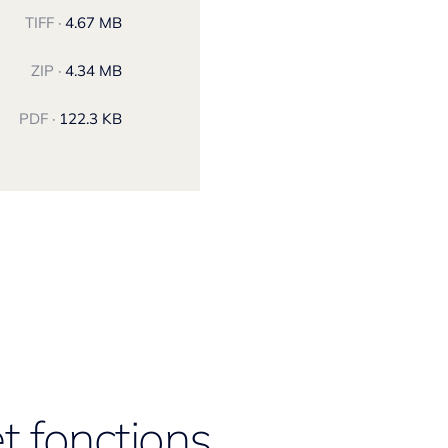
TIFF ·
4.67 MB
ZIP ·
4.34 MB
PDF ·
122.3 KB
t fonctions