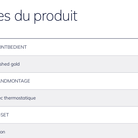
es du produit
ONTBEDIENT
shed gold
NDMONTAGE
c thermostatique
-SET
ton