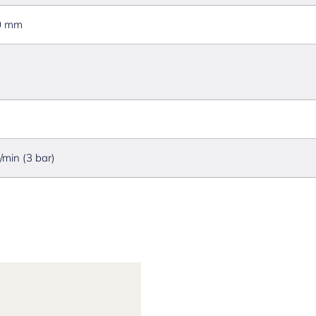
0 mm
l/min (3 bar)