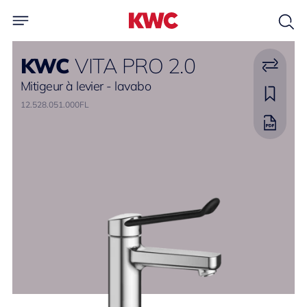
KWC
VITA PRO 2.0
Mitigeur à levier - lavabo
12.528.051.000FL