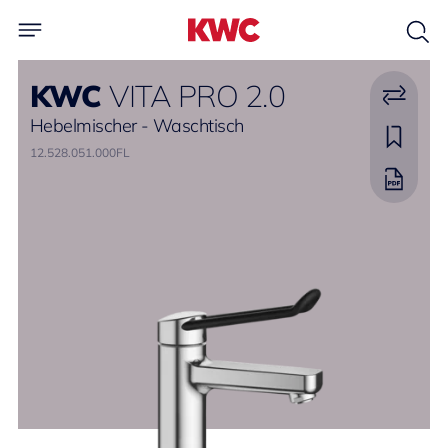
KWC
VITA PRO 2.0
Hebelmischer - Waschtisch
12.528.051.000FL