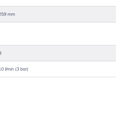
259 mm
B
10 l/min (3 bar)