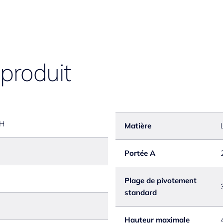
- Alimentation secteur 10
/ longueur des câbles 11
 produit
CH
Matière
Portée A
Plage de pivotement
standard
Hauteur maximale