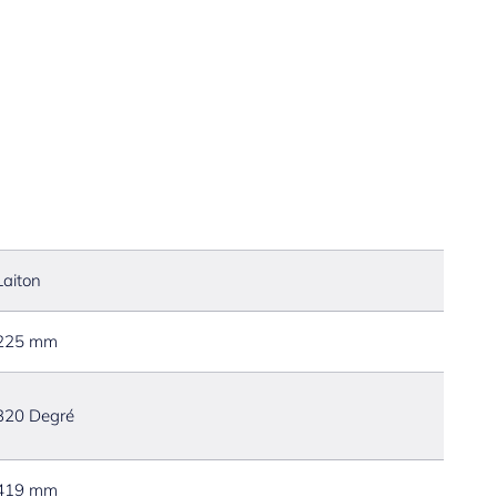
0-240 V / tension de marche 6.75 V
00 mm
Laiton
225 mm
320 Degré
419 mm