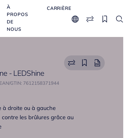
À
CARRIÈRE
PROPOS
DE
NOUS
sine - LEDShine
EAN/GTIN: 7612158371944
le à droite ou à gauche
 contre les brûlures grâce au
e