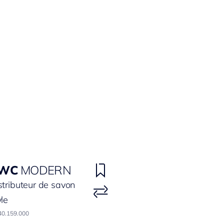
WC
MODERN
stributeur de savon
yle
40.159.000