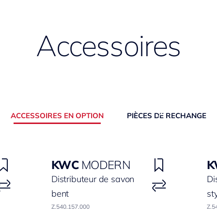
Accessoires
ACCESSOIRES EN OPTION
PIÈCES DE RECHANGE
KWC
MODERN
K
Distributeur de savon
Di
bent
st
Z.540.157.000
Z.5