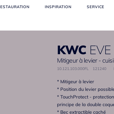
RESTAURATION
INSPIRATION
SERVICE
KWC
EVE
Mitigeur à levier - cui
10.121.103.000FL
121240
* Mitigeur à levier
* Position du levier possib
* TouchProtect - protection
principe de la double coqu
* Bec extractible caché