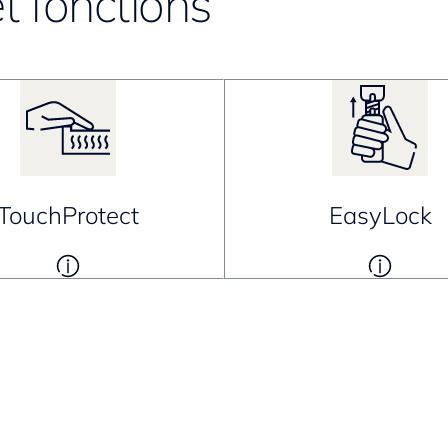
t fonctions
TouchProtect
EasyLock