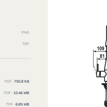
PNG
TIFF
PDF ·
750.8 KB
PDF ·
10.46 MB
TIFF ·
6.85 MB