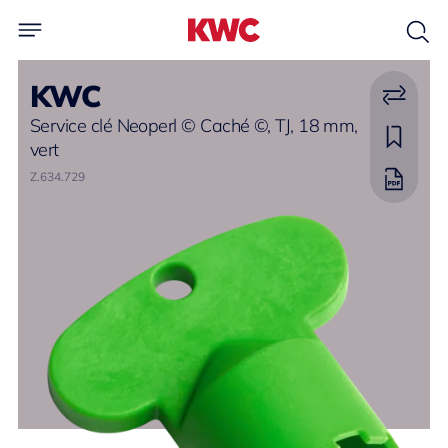
KWC
Service clé Neoperl © Caché ©, TJ, 18 mm,
vert
Z.634.729