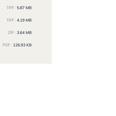
TIFF ·
5.87 MB
TIFF ·
4.19 MB
ZIP ·
3.64 MB
PDF ·
126.93 KB