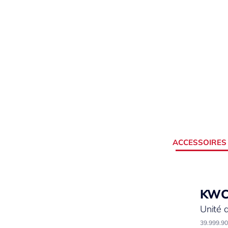
ACCESSOIRES
KW
Unité 
39.999.9