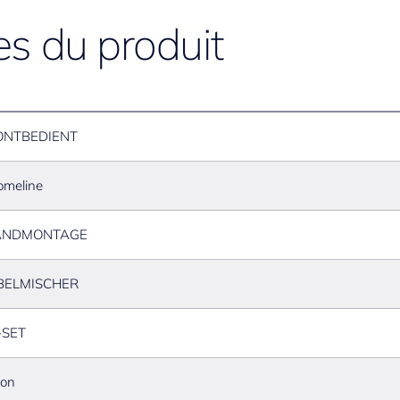
es du produit
ONTBEDIENT
omeline
NDMONTAGE
BELMISCHER
-SET
ton