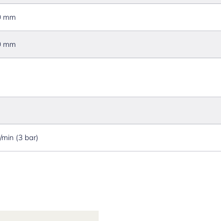
0 mm
0 mm
l/min (3 bar)