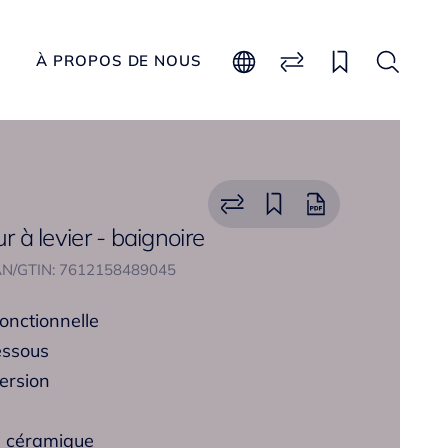
À PROPOS DE NOUS
ur à levier - baignoire
N/GTIN: 7612158489045
fonctionnelle
essous
version
s céramique