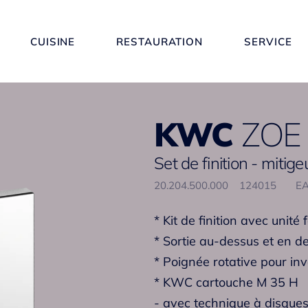
CUISINE
RESTAURATION
SERVICE
KWC
ZOE
Set de finition - mitige
20.204.500.000
124015
EA
* Kit de finition avec unité 
* Sortie au-dessus et en d
* Poignée rotative pour in
* KWC cartouche M 35 H
- avec technique à disque