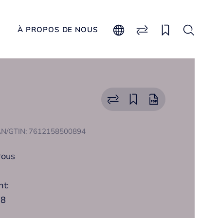
À PROPOS DE NOUS
N/GTIN: 7612158500894
rous
t:
28