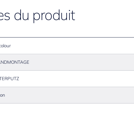
es du produit
colour
NDMONTAGE
TERPUTZ
ton