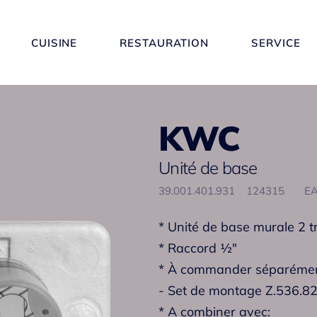
CUISINE
RESTAURATION
SERVICE
KWC
Unité de base
39.001.401.931
124315
EA
* Unité de base murale 2 t
* Raccord ½"
* À commander séparémen
- Set de montage Z.536.8
* A combiner avec: