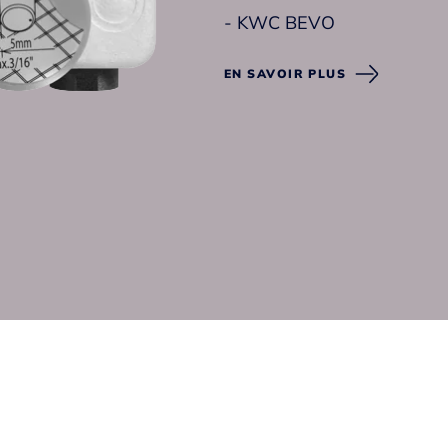
- KWC BEVO
- KWC DOMO 6.0
EN SAVOIR PLUS
- KWC ELLA