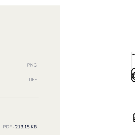
PNG
TIFF
PDF ·
213.15 KB