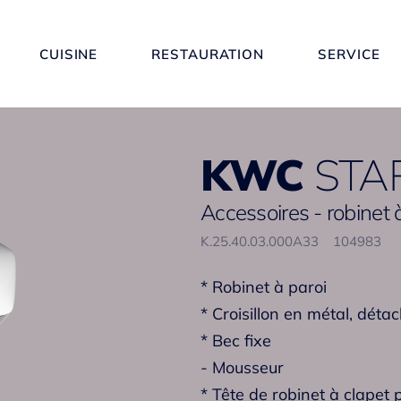
CUISINE
RESTAURATION
SERVICE
KWC
STA
Accessoires - robinet 
K.25.40.03.000A33
104983
* Robinet à paroi
* Croisillon en métal, déta
* Bec fixe
- Mousseur
* Tête de robinet à clapet 