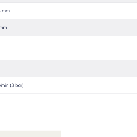
5 mm
 mm
l/min (3 bar)