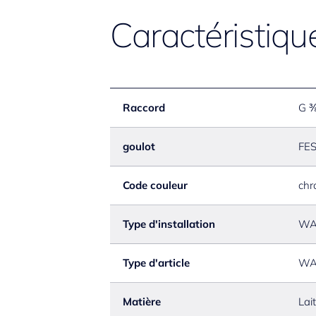
Caractéristiqu
Raccord
G ⅜
goulot
FE
Code couleur
chr
Type d'installation
WA
Type d'article
WA
Matière
Lai