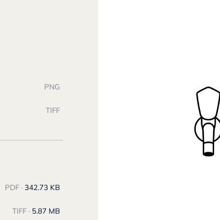
PNG
TIFF
PDF ·
342.73 KB
TIFF ·
5.87 MB