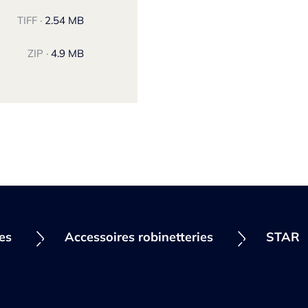
TIFF ·
2.54 MB
ZIP ·
4.9 MB
ies
Accessoires robinetteries
STAR