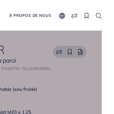
À PROPOS DE NOUS
R
à paroi
EAN/GTIN: 7612158040901
chable (eau froide)
plat M20 x 1.25