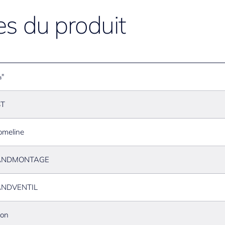
es du produit
"
ST
omeline
NDMONTAGE
NDVENTIL
ton