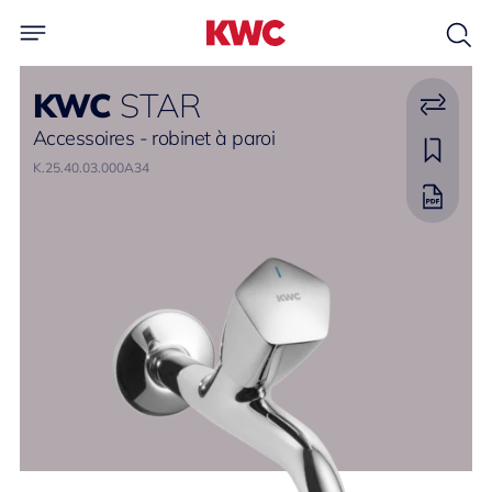
KWC
STAR
Accessoires - robinet à paroi
K.25.40.03.000A34