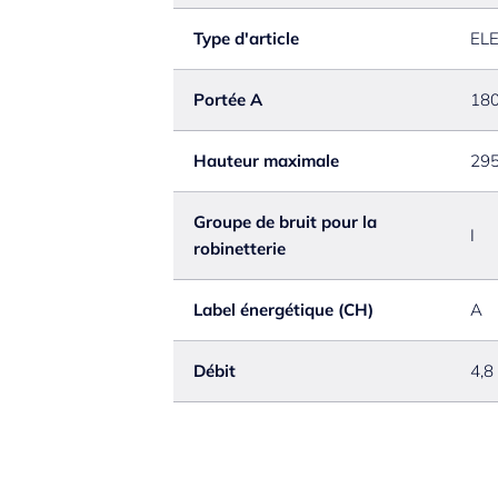
Type d'article
EL
Portée A
18
Hauteur maximale
29
Groupe de bruit pour la
I
robinetterie
Label énergétique (CH)
A
Débit
4,8 