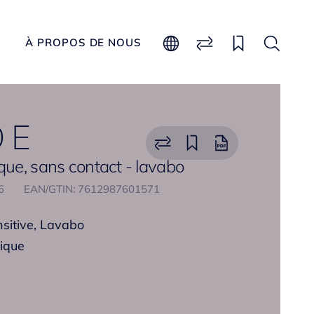
À PROPOS DE NOUS
 E
que, sans contact - lavabo
86
EAN/GTIN: 7612987601571
nsitive, Lavabo
ique