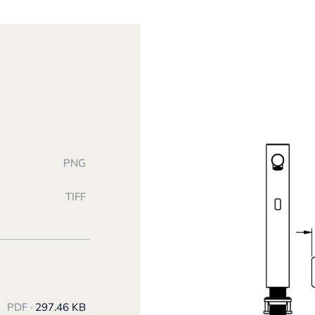
PNG
TIFF
PDF ·
297.46 KB