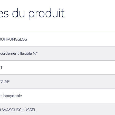
* À commander séparément 
es du produit
- Possibilité de paramétr
bidirectionnelle ou module
RÜHRUNGSLOS
cordement flexible ⅜"
ST
TZ AP
er inoxydable
R WASCHSCHÜSSEL