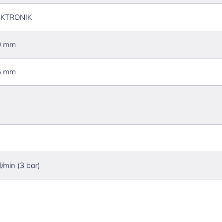
EKTRONIK
0 mm
5 mm
l/min (3 bar)