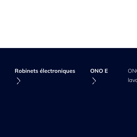
Robinets électroniques
ONO E
ONO
lav