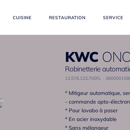
CUISINE
RESTAURATION
SERVICE
KWC
ONO
Robinetterie automati
12.576.123.700FL
36000015
* Mitigeur automatique, se
- commande opto-électron
* Pour lavabo à poser
* En acier inoxydable
* Sans mélangeur