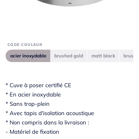
CODE COULEUR
acier inoxydable
brushed gold
matt black
brushe
* Cuve à poser certifié CE
* En acier inoxydable
* Sans trop-plein
* Avec tapis d'isolation acoustique
* Non compris dans la livraison :
- Matériel de fixation