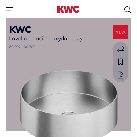
KWC
Lavabo en acier inoxydable style
80.002.100.700