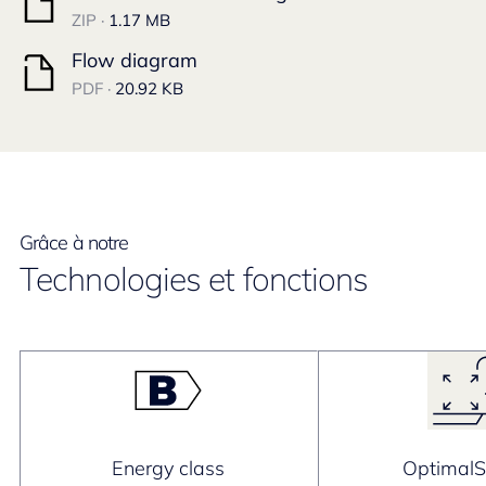
ZIP ·
1.17 MB
Flow diagram
PDF ·
20.92 KB
Grâce à notre
Technologies et fonctions
Energy class
Optimal