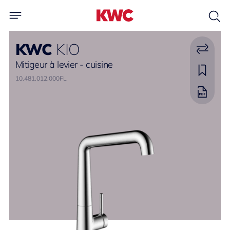
KWC
KIO
Mitigeur à levier - cuisine
10.481.012.000FL