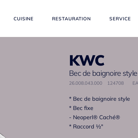
CUISINE
RESTAURATION
SERVICE
KWC
Bec de baignoire style
26.008.043.000
124708
EA
* Bec de baignoire style
* Bec fixe
- Neoperl® Caché®
* Raccord ½"