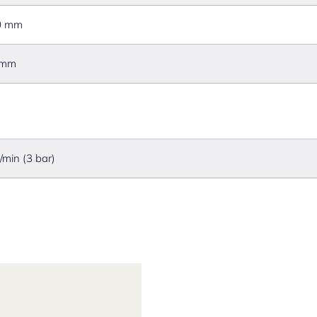
0 mm
 mm
l/min (3 bar)