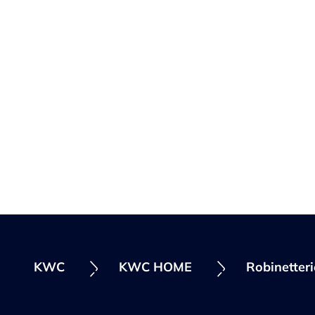
KWC
KWC HOME
Robinetter