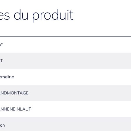
es du produit
½"
ST
omeline
NDMONTAGE
NNENEINLAUF
ton