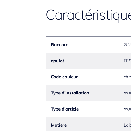
Caractéristiqu
Raccord
G 
goulot
FE
Code couleur
chr
Type d'installation
WA
Type d'article
WA
Matière
Lai