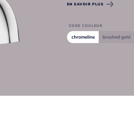
EN SAVOIR PLUS
CODE COULEUR
chromeline
brushed gold