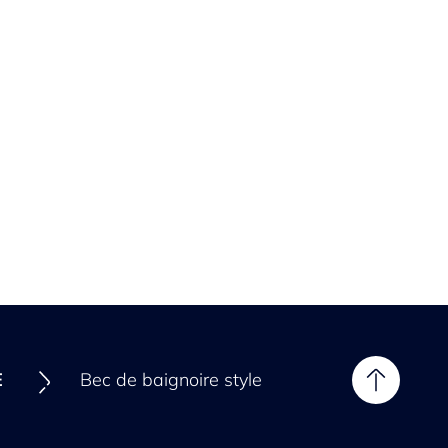
E
Bec de baignoire style