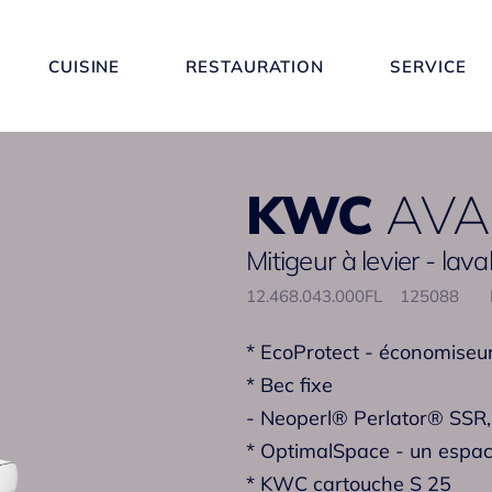
CUISINE
RESTAURATION
SERVICE
KWC
AVA 
Mitigeur à levier - lav
12.468.043.000FL
125088
* EcoProtect - économiseu
* Bec fixe
- Neoperl® Perlator® SSR, 
* OptimalSpace - un espac
* KWC cartouche S 25