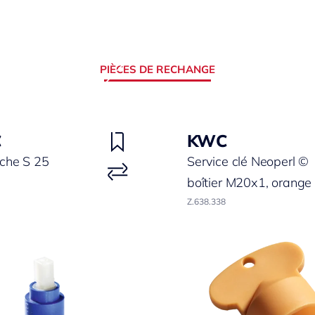
PIÈCES DE RECHANGE
C
KWC
che S 25
Service clé Neoperl ©
boîtier M20x1, orange
Z.638.338