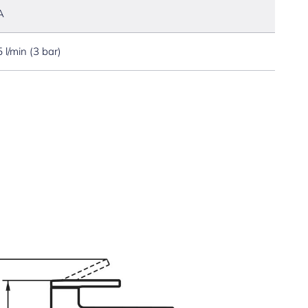
A
5 l/min (3 bar)