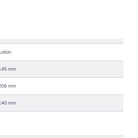
Laiton
145 mm
206 mm
140 mm