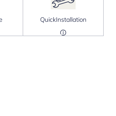
e
QuickInstallation