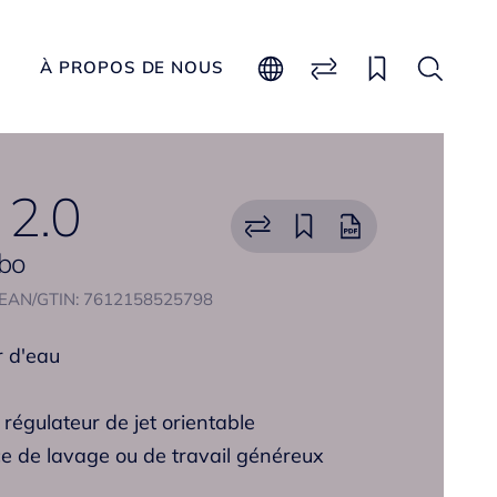
À PROPOS DE NOUS
2.0
abo
EAN/GTIN: 7612158525798
r d'eau
régulateur de jet orientable
e de lavage ou de travail généreux