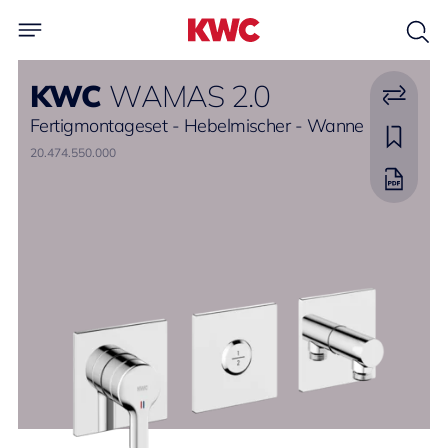
KWC
WAMAS 2.0
Fertigmontageset - Hebelmischer - Wanne
20.474.550.000