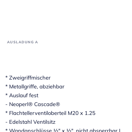
AUSLADUNG A
* Zweigriffmischer
* Metallgriffe, abziehbar
* Auslauf fest
- Neoperl® Cascade®
* Flachtellerventiloberteil M20 x 1.25
- Edelstahl Ventilsitz
* Wandanschlüsse ½" x ½", nicht absperrbar L