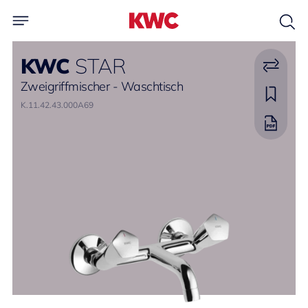
KWC
STAR
Zweigriffmischer - Waschtisch
K.11.42.43.000A69