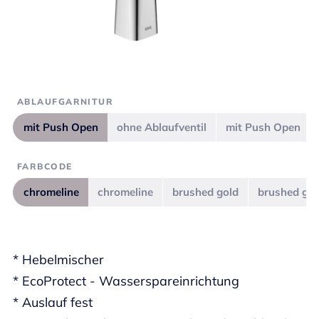
ABLAUFGARNITUR
mit Push Open
ohne Ablaufventil
mit Push Open
FARBCODE
chromeline
chromeline
brushed gold
brushed gol
* Hebelmischer
* EcoProtect - Wasserspareinrichtung
* Auslauf fest