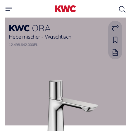
KWC
ORA
Hebelmischer - Waschtisch
12.498.642.000FL