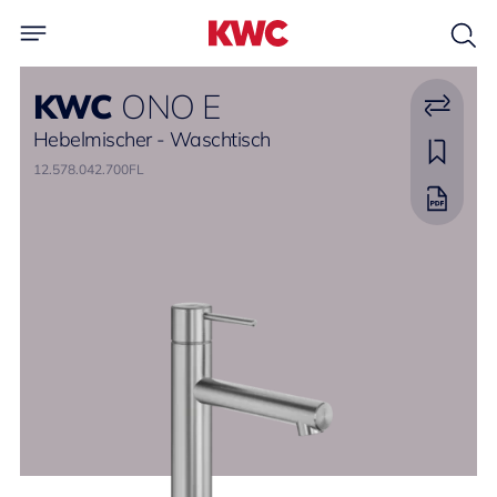
KWC
ONO E
Hebelmischer - Waschtisch
12.578.042.700FL