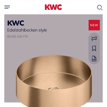
KWC
Edelstahlbecken style
80.002.100.778