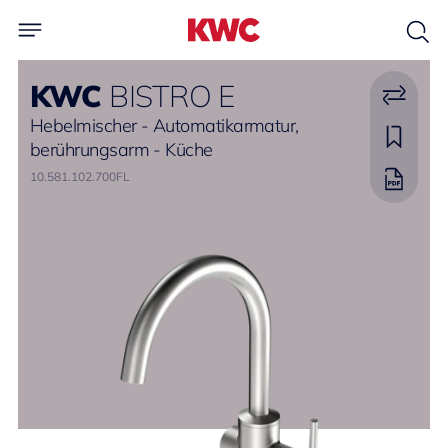
KWC
BISTRO E
Hebelmischer - Automatikarmatur,
berührungsarm - Küche
10.581.102.700FL