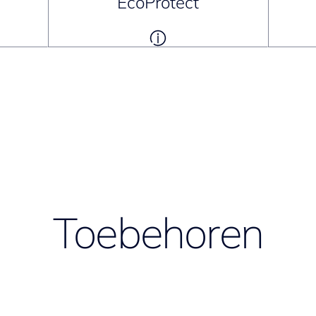
EcoProtect
Toebehoren