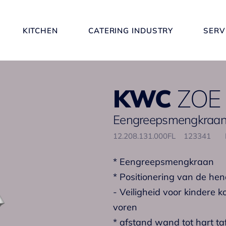
KITCHEN
CATERING INDUSTRY
SERV
KWC
ZOE
Eengreepsmengkraan 
12.208.131.000FL
123341
* Eengreepsmengkraan
* Positionering van de hen
- Veiligheid voor kindere k
voren
* afstand wand tot hart t