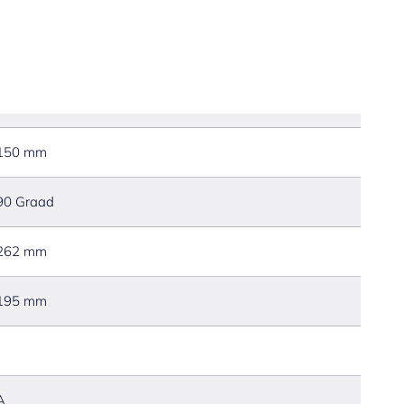
150 mm
90 Graad
262 mm
195 mm
A