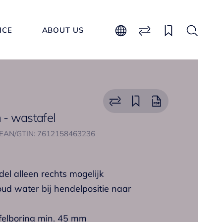
ICE
ABOUT US
- wastafel
EAN/GTIN: 7612158463236
del alleen rechts mogelijk
oud water bij hendelpositie naar
afelboring min. 45 mm