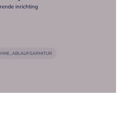
rende inrichting
 was- en werkomgeving
techniek
HNE_ABLAUFGARNITUR
ratuur traploos instelbaar
 3/8"
draadhuls M33 x 1.5
538.581.000