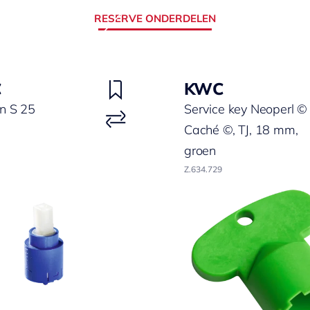
RESERVE ONDERDELEN
C
KWC
n S 25
Service key Neoperl ©
Caché ©, TJ, 18 mm,
groen
Z.634.729