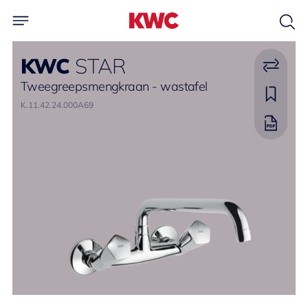
KWC
STAR
Tweegreepsmengkraan - wastafel
K.11.42.24.000A69