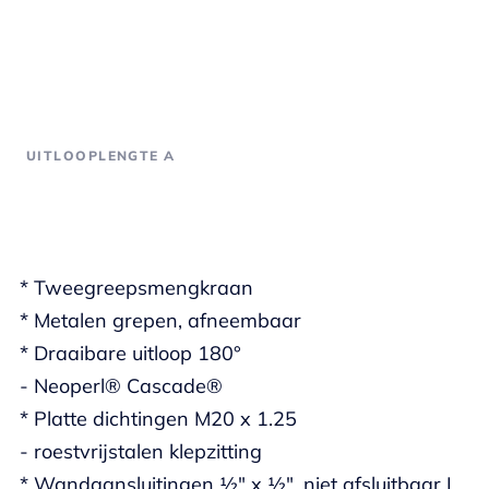
UITLOOPLENGTE A
* Tweegreepsmengkraan
* Metalen grepen, afneembaar
* Draaibare uitloop 180°
- Neoperl® Cascade®
* Platte dichtingen M20 x 1.25
- roestvrijstalen klepzitting
* Wandaansluitingen ½" x ½", niet afsluitbaar L