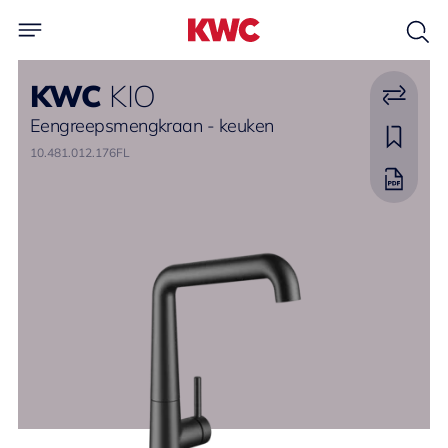
KWC
KIO
Eengreepsmengkraan - keuken
10.481.012.176FL