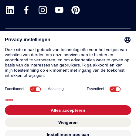
Products
Service
Contact
About us
© 2026 KWC Group AG
General terms and conditions
Imprint
Privacy