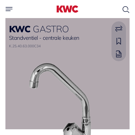
KWC
GASTRO
Standventiel - centrale keuken
K.25.40.63.000C34