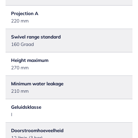
Projection A
220 mm
Swivel range standard
160 Graad
Height maximum
270 mm
Minimum water leakage
210 mm
Geluidsklasse
I
Doorstroomhoeveelheid
12 l/min (3 bar)