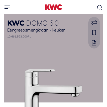
KWC
DOMO 6.0
Eengreepsmengkraan - keuken
10.661.523.000FL