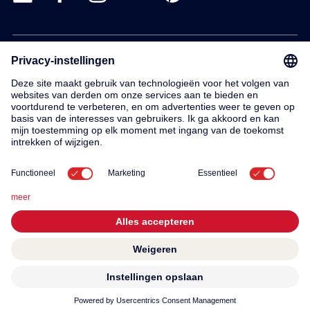
Products
Service
Contact
About us
© 2026 KWC Group AG
General terms and conditions
Imprint
Privacy