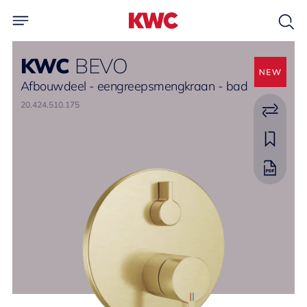
KWC
BEVO
Afbouwdeel - eengreepsmengkraan - bad
20.424.510.175