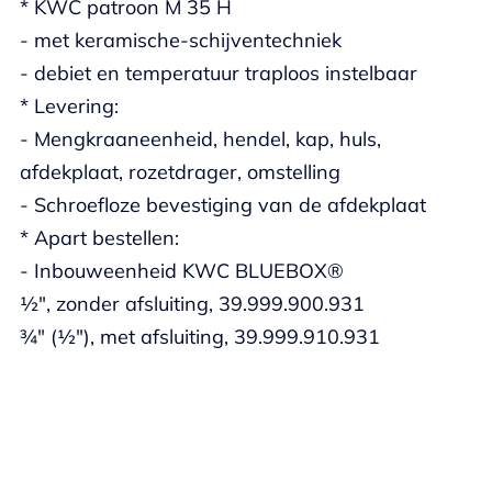
* KWC patroon M 35 H
- met keramische-schijventechniek
- debiet en temperatuur traploos instelbaar
* Levering:
- Mengkraaneenheid, hendel, kap, huls,
afdekplaat, rozetdrager, omstelling
- Schroefloze bevestiging van de afdekplaat
* Apart bestellen:
- Inbouweenheid KWC BLUEBOX®
½", zonder afsluiting, 39.999.900.931
¾" (½"), met afsluiting, 39.999.910.931