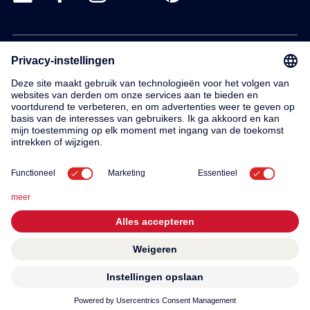
Products
Service
Contact
About us
© 2026 KWC Group AG
General terms and conditions
Imprint
Privacy