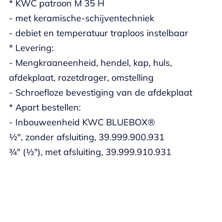
* KWC patroon M 35 H
- met keramische-schijventechniek
- debiet en temperatuur traploos instelbaar
* Levering:
- Mengkraaneenheid, hendel, kap, huls,
afdekplaat, rozetdrager, omstelling
- Schroefloze bevestiging van de afdekplaat
* Apart bestellen:
- Inbouweenheid KWC BLUEBOX®
½", zonder afsluiting, 39.999.900.931
¾" (½"), met afsluiting, 39.999.910.931