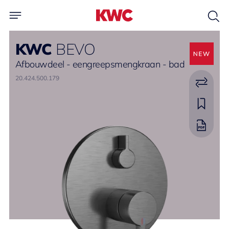
KWC
BEVO
Afbouwdeel - eengreepsmengkraan - bad
20.424.500.179