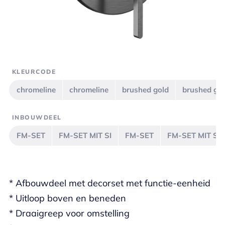
KLEURCODE
chromeline
chromeline
brushed gold
brushed go
INBOUWDEEL
FM-SET
FM-SET MIT SI
FM-SET
FM-SET MIT SI
* Afbouwdeel met decorset met functie-eenheid
* Uitloop boven en beneden
* Draaigreep voor omstelling