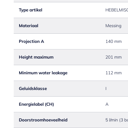
Type artikel
HEBELMIS
Materiaal
Messing
Projection A
140 mm
Height maximum
201 mm
Minimum water leakage
112 mm
Geluidsklasse
I
Energielabel (CH)
A
Doorstroomhoeveelheid
5 l/min (3 b