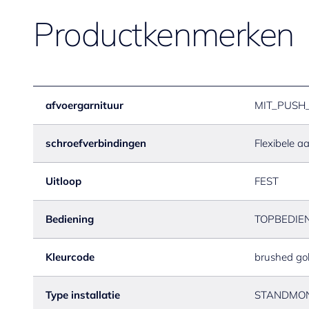
Productkenmerken
afvoergarnituur
MIT_PUSH
schroefverbindingen
Flexibele a
Uitloop
FEST
Bediening
TOPBEDIE
Kleurcode
brushed go
Type installatie
STANDMO