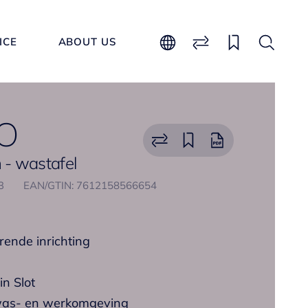
ICE
ABOUT US
O
- wastafel
33
EAN/GTIN: 7612158566654
rende inrichting
n Slot
 was- en werkomgeving