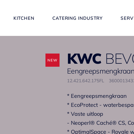
KITCHEN
CATERING INDUSTRY
SERV
KWC
BEV
Eengreepsmengkraan 
12.421.642.175FL
36000134
* Eengreepsmengkraan
* EcoProtect - waterbespa
* Vaste uitloop
- Neoperl® Caché® CS, Coi
* OptimalSpace - Royale