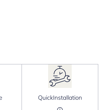
e
QuickInstallation