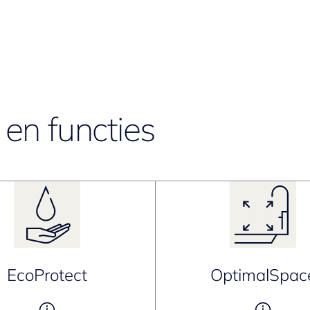
en functies
EcoProtect
OptimalSpac