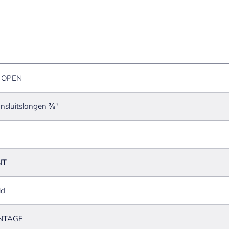
_OPEN
ansluitslangen ⅜"
NT
ld
NTAGE