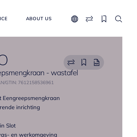
ICE
ABOUT US
O
epsmengkraan - wastafel
N/GTIN: 7612158536961
et Eengreepsmengkraan
rende inrichting
n Slot
 was- en werkomgeving