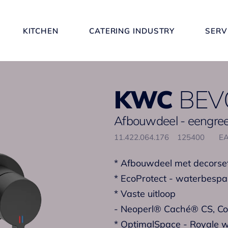
KITCHEN
CATERING INDUSTRY
SERV
KWC
BEV
Afbouwdeel - eengre
11.422.064.176
125400
EA
* Afbouwdeel met decors
* EcoProtect - waterbespa
* Vaste uitloop
- Neoperl® Caché® CS, Coi
* OptimalSpace - Royale