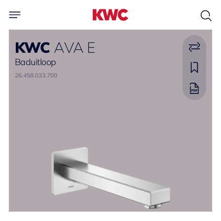
KWC
AVA E
Baduitloop
26.458.033.700