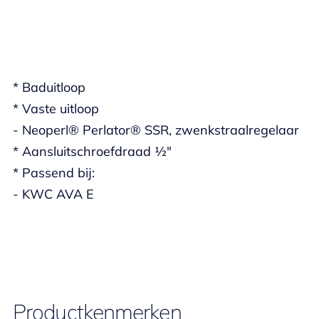
* Baduitloop
* Vaste uitloop
- Neoperl® Perlator® SSR, zwenkstraalregelaar
* Aansluitschroefdraad ½"
* Passend bij:
- KWC AVA E
Productkenmerken