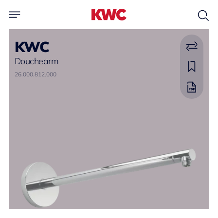
KWC
Douchearm
26.000.812.000