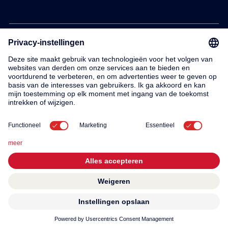
Products
Service
Contact
About us
© 2026 KWC Group AG
General terms and conditions
Imprint
Privacy