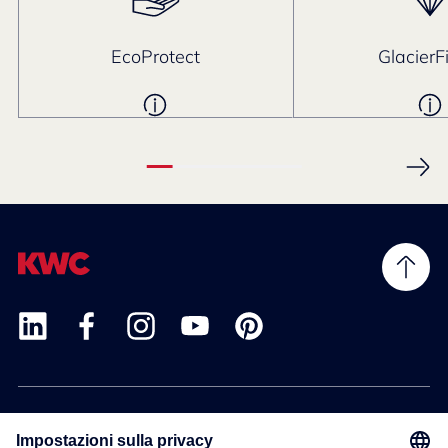
EcoProtect
GlacierF
Prodotti