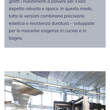
graffi i rivestimenti a polvere per il loro
aspetto robusto e opaco. In questo modo,
tutte le versioni combinano precisione
estetica e resistenza duratura – sviluppate
per le massime esigenze in cucina e in
bagno.